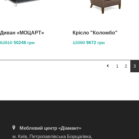
Диван «МОЦАРТ»
Крісло "Коломбо"
62810
50248 грн
12090
9672 грн
1
2
3
Меблевий центр «Діамант»
м. Київ, Петропавлівська Борщагівка,