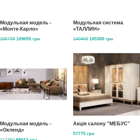
Mодульная модель -
Модульная система
«Монте-Карло»
«ТАЛЛИН»
155739
109055 грн
140400
105300 грн
Модульная модель -
Акція салону "МЕБУС"
«Окленд»
57775 грн
117350
88012 грн