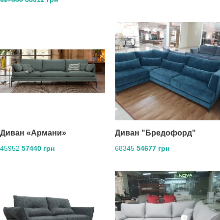
Диван «Армани»
Диван "Бредофорд"
45952
57440 грн
68345
54677 грн