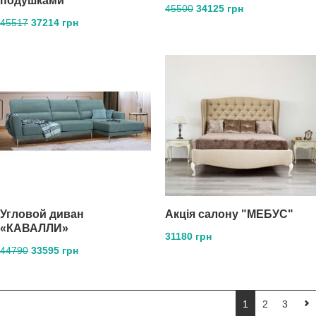
подушками
45500
34125 грн
45517
37214 грн
Угловой диван
Акція салону "МЕБУС"
«КАВАЛЛИ»
31180 грн
44790
33595 грн
1
2
3