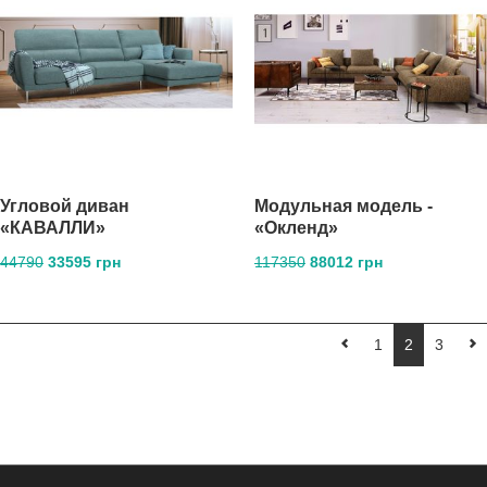
Угловой диван
Модульная модель -
«КАВАЛЛИ»
«Окленд»
44790
33595 грн
117350
88012 грн
1
2
3