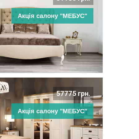
Акція салону "МЕБУС"
57775 грн.
Акція салону "МЕБУС"