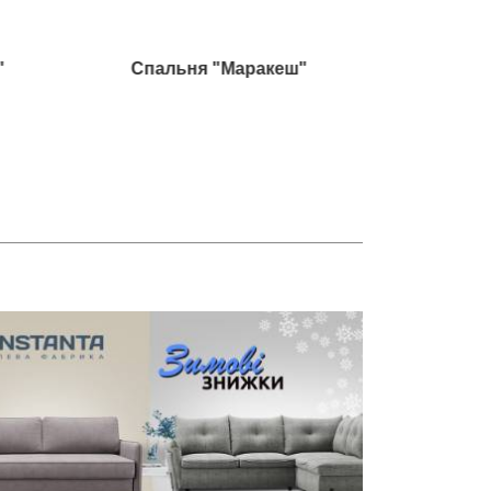
"
Спальня "Маракеш"
Гости