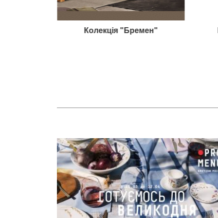
дейра"
Колекція "Бремен"