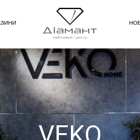
АЗИНИ
НО
VEKO