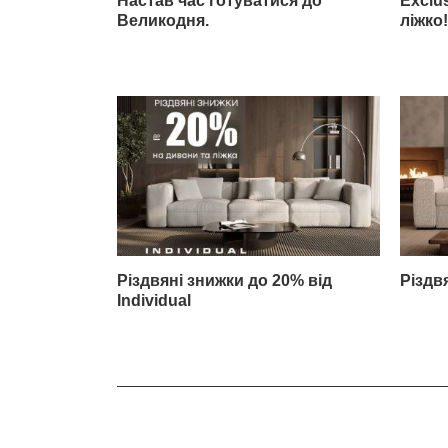
Настав час готуватися до
Exclu
Великодня.
ліжко!
Різдвяні знижки до 20% від
Різдвя
Individual