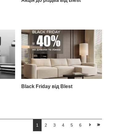
Акція до різдва від Blest
Black Friday від Blest
1
2
3
4
5
6