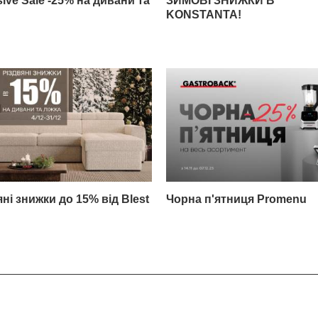
sive Sale -25% на дивани та
ЗИМОВІ ЗНИЖКИ В
KONSTANTA!
ні знижки до 15% від Blest
Чорна п'ятниця Promenu