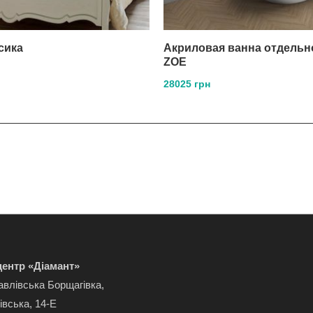
сика
Акриловая ванна отдель
ZOE
28025 грн
ентр «Діамант»
авлівська Борщагівка,
івська, 14-Е