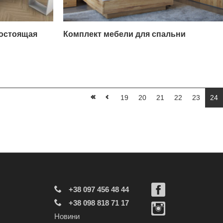
ностоящая
Комплект мебели для спальни
19
20
21
22
23
24
+38 097 456 48 44
+38 098 818 71 17
Новини