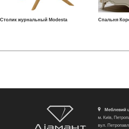
Столик журнальный Modesta
Спальня Кор
Меблевий ц
м. Київ, Петроп
вул. Петропавл