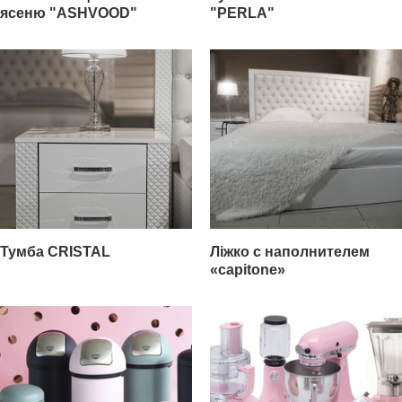
ясеню "ASHVOOD"
"PERLA"
Тумба CRISTAL
Ліжко с наполнителем
«capitone»