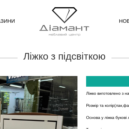
АЗИНИ
НО
Ліжко з підсвіткою
Ліжко виготовлено з н
Розмір та колір(лак,ф
Основа у ліжка букові 