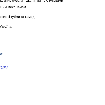
укомплектувати підкатними приліжковими
мним механізмом.
можливі тубми та комод.
Україна.
рт