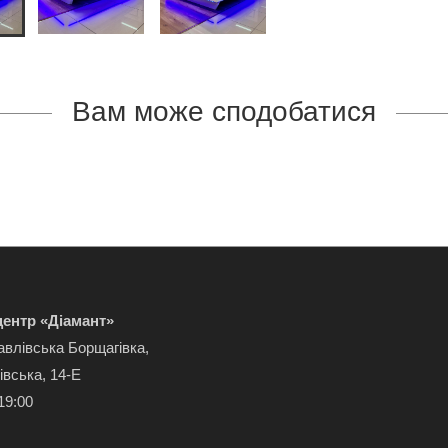
Вам може сподобатися
ентр «Діамант»
авлівська Борщагівка,
івська, 14-Е
19:00