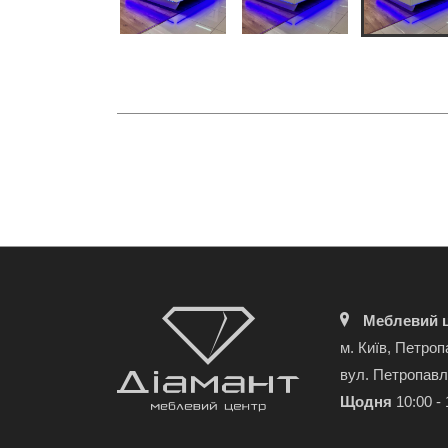
Меблевий ц
м. Київ, Петроп
вул. Петропавл
Щодня
10:00 - 